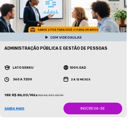
GANHE 2 POS PARA VOCE +1 PARA UM AMIGO
COM VIDEOAULAS
ADMINISTRAÇÃO PÚBLICA E GESTÃO DE PESSOAS
LATO SENSU
100% EAD
360 A 720H
2 A 12 MESES
18X R$ 86,00/Mês
18X R$ 387,00/Mês
INSCREVA-SE
SAIBA MAIS