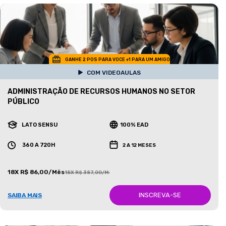
GANHE 2 POS PARA VOCE +1 PARA UM AMIGO
COM VIDEOAULAS
ADMINISTRAÇÃO DE RECURSOS HUMANOS NO SETOR
PÚBLICO
LATO SENSU
100% EAD
360 A 720H
2 A 12 MESES
18X R$ 86,00/Mês
18X R$ 387,00/Mês
INSCREVA-SE
SAIBA MAIS