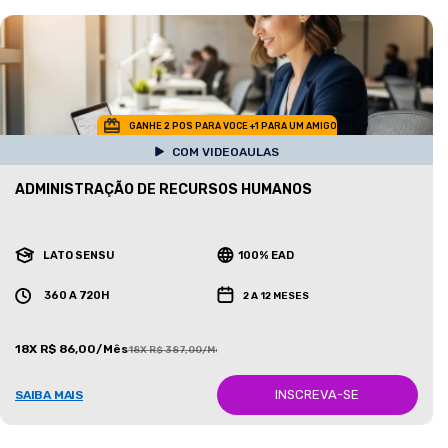
GANHE 2 POS PARA VOCE +1 PARA UM AMIGO
COM VIDEOAULAS
ADMINISTRAÇÃO DE RECURSOS HUMANOS
LATO SENSU
100% EAD
360 A 720H
2 A 12 MESES
18X R$ 86,00/Mês
18X R$ 387,00/Mês
INSCREVA-SE
SAIBA MAIS