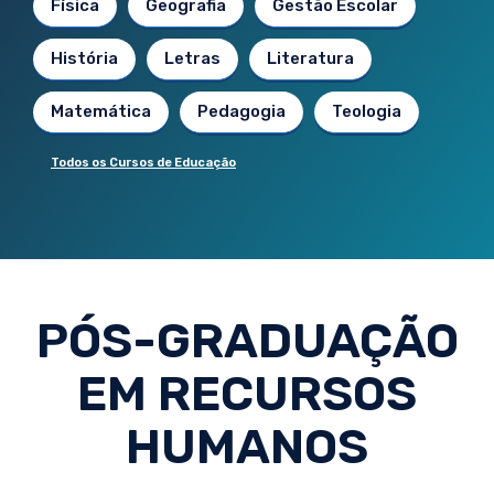
Física
Geografia
Gestão Escolar
História
Letras
Literatura
Matemática
Pedagogia
Teologia
Todos os Cursos de Educação
PÓS-GRADUAÇÃO
EM RECURSOS
HUMANOS