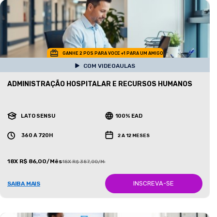
GANHE 2 POS PARA VOCE +1 PARA UM AMIGO
COM VIDEOAULAS
ADMINISTRAÇÃO HOSPITALAR E RECURSOS HUMANOS
LATO SENSU
100% EAD
360 A 720H
2 A 12 MESES
18X R$ 86,00/Mês
18X R$ 387,00/Mês
INSCREVA-SE
SAIBA MAIS