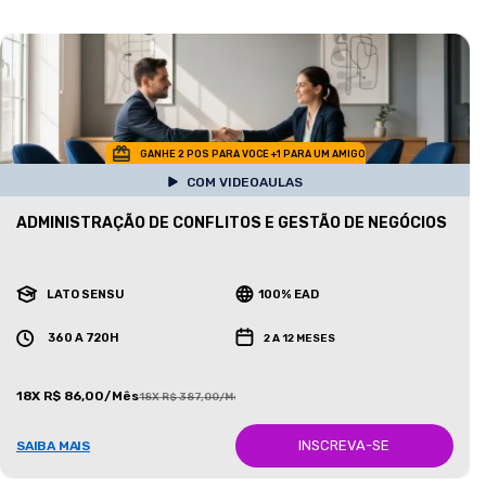
GANHE 2 POS PARA VOCE +1 PARA UM AMIGO
COM VIDEOAULAS
ADMINISTRAÇÃO DE CONFLITOS E GESTÃO DE NEGÓCIOS
LATO SENSU
100% EAD
360 A 720H
2 A 12 MESES
18X R$ 86,00/Mês
18X R$ 387,00/Mês
INSCREVA-SE
SAIBA MAIS