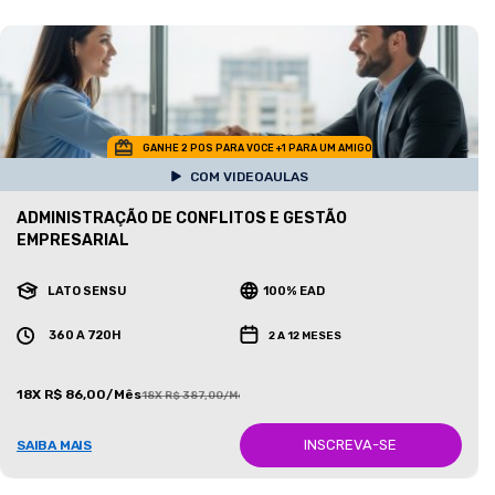
GANHE 2 POS PARA VOCE +1 PARA UM AMIGO
COM VIDEOAULAS
ADMINISTRAÇÃO DE CONFLITOS E GESTÃO
EMPRESARIAL
LATO SENSU
100% EAD
360 A 720H
2 A 12 MESES
18X R$ 86,00/Mês
18X R$ 387,00/Mês
INSCREVA-SE
SAIBA MAIS