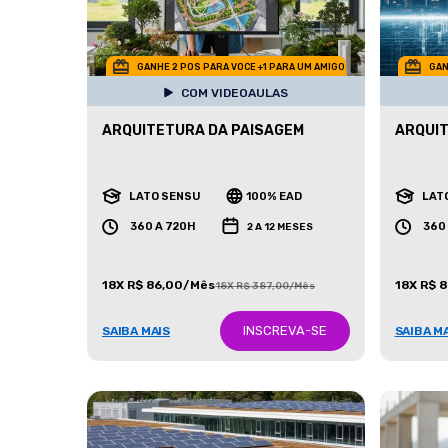
GANHE 2 POS PARA VOCE +1 PARA UM AMIGO
GAN
COM VIDEOAULAS
ARQUITETURA DA PAISAGEM
ARQUIT
LATO SENSU
100% EAD
LAT
360 A 720H
360
2 A 12 MESES
18X R$ 86,00/Mês
18X R$ 
18X R$ 387,00/Mês
INSCREVA-SE
SAIBA MAIS
SAIBA M