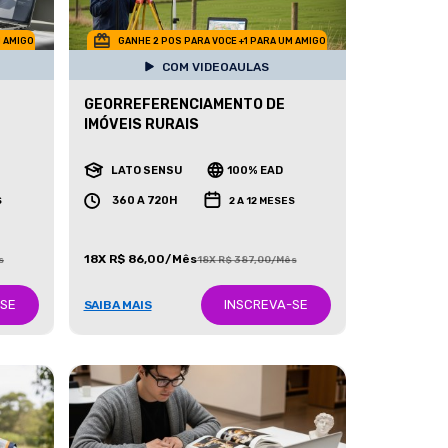
M AMIGO
GANHE 2 POS PARA VOCE +1 PARA UM AMIGO
COM VIDEOAULAS
GEORREFERENCIAMENTO DE
IMÓVEIS RURAIS
LATO SENSU
100% EAD
360 A 720H
S
2 A 12 MESES
18X R$ 86,00/Mês
s
18X R$ 387,00/Mês
-SE
INSCREVA-SE
SAIBA MAIS