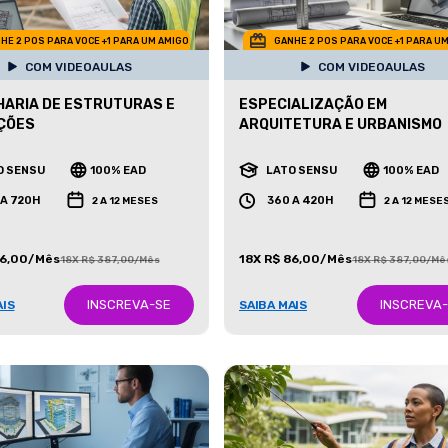
HE 2 POS PARA VOCE +1 PARA UM AMIGO
GANHE 2 POS PARA VOCE +1 PARA U
COM VIDEOAULAS
COM VIDEOAULAS
ARIA DE ESTRUTURAS E
ESPECIALIZAÇÃO EM
ÇÕES
ARQUITETURA E URBANISMO
O SENSU
100% EAD
LATO SENSU
100% EAD
 A 720H
360 A 420H
2 A 12 MESES
2 A 12 MESE
86,00/Mês
18X R$ 86,00/Mês
18X R$ 387,00/Mês
18X R$ 387,00/Mê
INSCREVA-SE
INSCREVA
AIS
SAIBA MAIS