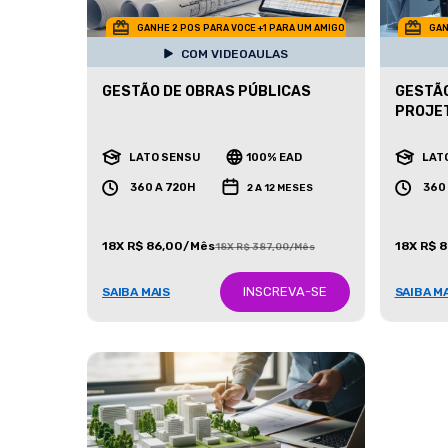
GANHE 2 POS PARA VOCE +1 PARA UM AMIGO
GAN
COM VIDEOAULAS
GESTÃO DE OBRAS PÚBLICAS
GESTÃO
PROJET
LATO SENSU
100% EAD
LAT
360 A 720H
360
2 A 12 MESES
18X R$ 86,00/Mês
18X R$ 
18X R$ 387,00/Mês
INSCREVA-SE
SAIBA MAIS
SAIBA M