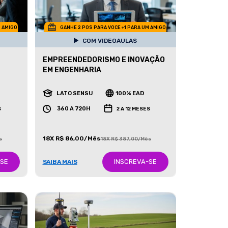
M AMIGO
GANHE 2 POS PARA VOCE +1 PARA UM AMIGO
COM VIDEOAULAS
EMPREENDEDORISMO E INOVAÇÃO
EM ENGENHARIA
LATO SENSU
100% EAD
360 A 720H
S
2 A 12 MESES
18X R$ 86,00/Mês
s
18X R$ 387,00/Mês
-SE
INSCREVA-SE
SAIBA MAIS