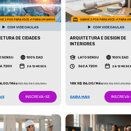
HE 2 POS PARA VOCE +1 PARA UM AMIGO
GANHE 2 POS PARA VOCE +1 PARA U
COM VIDEOAULAS
COM VIDEOAULAS
ETURA DE CIDADES
ARQUITETURA E DESIGN DE
INTERIORES
O SENSU
100% EAD
LATO SENSU
100% EAD
 A 720H
360 A 720H
2 A 12 MESES
2 A 12 MESE
86,00/Mês
18X R$ 86,00/Mês
18X R$ 387,00/Mês
18X R$ 387,00/Mê
INSCREVA-SE
INSCREVA
AIS
SAIBA MAIS