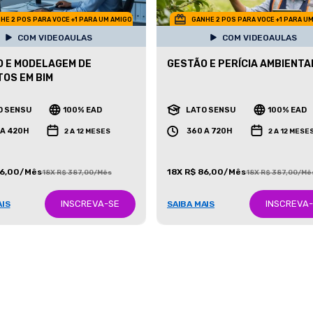
HE 2 POS PARA VOCE +1 PARA UM AMIGO
GANHE 2 POS PARA VOCE +1 PARA U
COM VIDEOAULAS
COM VIDEOAULAS
 E MODELAGEM DE
GESTÃO E PERÍCIA AMBIENTA
OS EM BIM
O SENSU
100% EAD
LATO SENSU
100% EAD
 A 420H
360 A 720H
2 A 12 MESES
2 A 12 MESE
86,00/Mês
18X R$ 86,00/Mês
18X R$ 387,00/Mês
18X R$ 387,00/Mê
INSCREVA-SE
INSCREVA
AIS
SAIBA MAIS