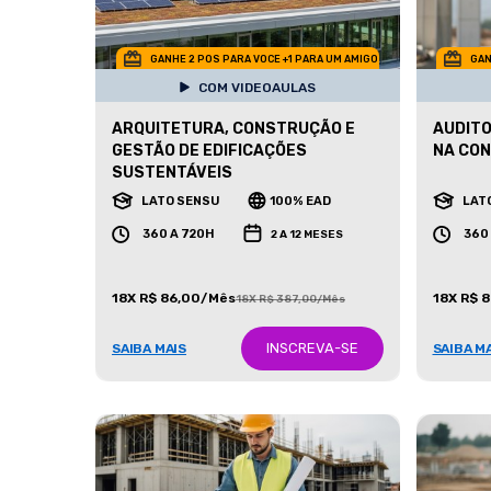
GANHE 2 POS PARA VOCE +1 PARA UM AMIGO
GAN
COM VIDEOAULAS
ARQUITETURA, CONSTRUÇÃO E
AUDITO
GESTÃO DE EDIFICAÇÕES
NA CON
SUSTENTÁVEIS
LATO SENSU
100% EAD
LAT
360 A 720H
360
2 A 12 MESES
18X R$ 86,00/Mês
18X R$ 
18X R$ 387,00/Mês
INSCREVA-SE
SAIBA MAIS
SAIBA M