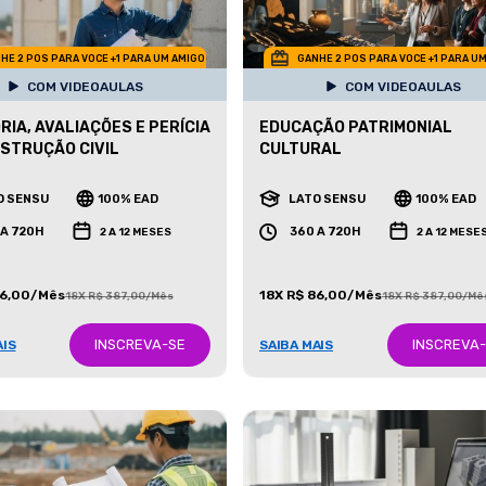
HE 2 POS PARA VOCE +1 PARA UM AMIGO
GANHE 2 POS PARA VOCE +1 PARA U
COM VIDEOAULAS
COM VIDEOAULAS
RIA, AVALIAÇÕES E PERÍCIA
EDUCAÇÃO PATRIMONIAL
STRUÇÃO CIVIL
CULTURAL
O SENSU
100% EAD
LATO SENSU
100% EAD
 A 720H
360 A 720H
2 A 12 MESES
2 A 12 MESE
86,00/Mês
18X R$ 86,00/Mês
18X R$ 387,00/Mês
18X R$ 387,00/Mê
INSCREVA-SE
INSCREVA
AIS
SAIBA MAIS