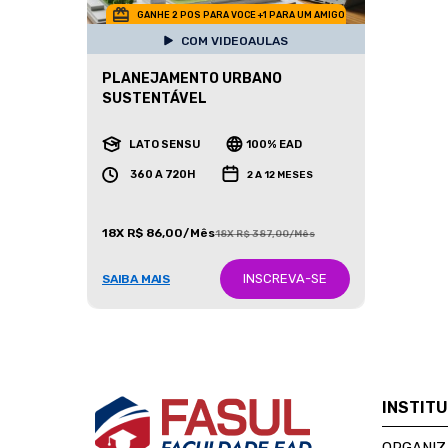
GANHE 2 POS PARA VOCE +1 PARA UM AMIGO
COM VIDEOAULAS
PLANEJAMENTO URBANO
SUSTENTÁVEL
LATO SENSU
100% EAD
360 A 720H
2 A 12 MESES
18X R$ 86,00/Mês
18X R$ 387,00/Mês
INSCREVA-SE
SAIBA MAIS
INSTIT