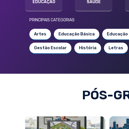
EDUCAÇÃO
SAÚDE
PRINCIPAIS CATEGORIAS
Artes
Educação Básica
Educação 
Gestão Escolar
História
Letras
PÓS-G