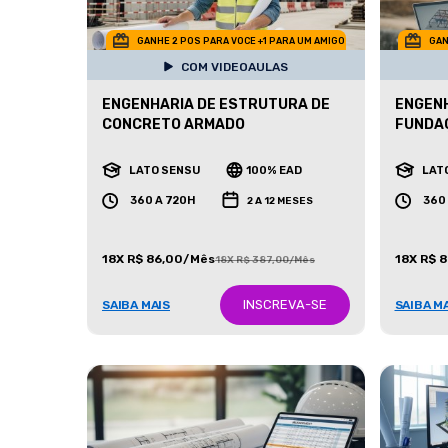
GANHE 2 POS PARA VOCE +1 PARA UM AMIGO
GAN
COM VIDEOAULAS
ENGENHARIA DE ESTRUTURA DE
ENGENH
CONCRETO ARMADO
FUNDA
LATO SENSU
100% EAD
LAT
360 A 720H
360
2 A 12 MESES
18X R$ 86,00/Mês
18X R$ 
18X R$ 387,00/Mês
INSCREVA-SE
SAIBA MAIS
SAIBA M