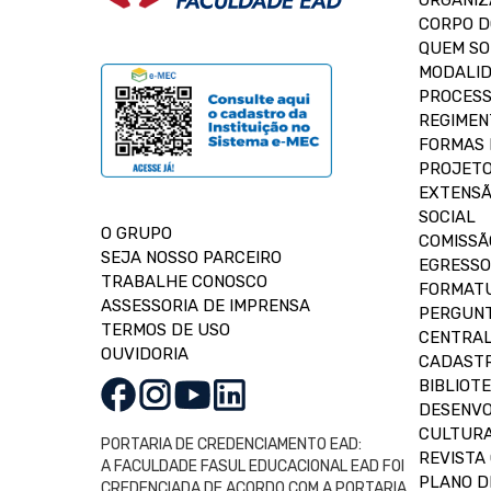
ORGANIZ
CORPO 
QUEM S
MODALID
PROCESS
REGIMEN
FORMAS 
PROJETO
EXTENSÃ
SOCIAL
O GRUPO
COMISSÃ
SEJA NOSSO PARCEIRO
EGRESSO
TRABALHE CONOSCO
FORMAT
ASSESSORIA DE IMPRENSA
PERGUNT
TERMOS DE USO
CENTRAL
OUVIDORIA
CADASTR
BIBLIOT
DESENVO
CULTUR
PORTARIA DE CREDENCIAMENTO EAD:
REVISTA 
A FACULDADE FASUL EDUCACIONAL EAD FOI
PLANO D
CREDENCIADA DE ACORDO COM A PORTARIA