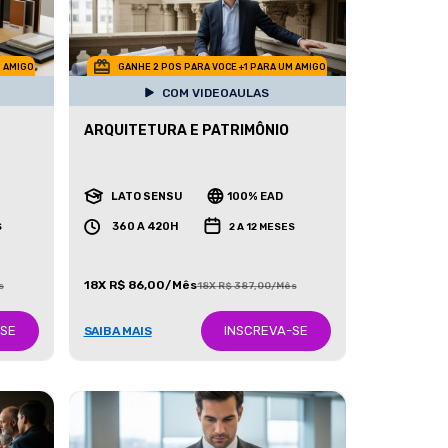
M AMIGO
GANHE 2 POS PARA VOCE +1 PARA UM AMIGO
COM VIDEOAULAS
ARQUITETURA E PATRIMÔNIO
LATO SENSU
100% EAD
360 A 420H
S
2 A 12 MESES
18X R$ 86,00/Mês
s
18X R$ 387,00/Mês
-SE
INSCREVA-SE
SAIBA MAIS