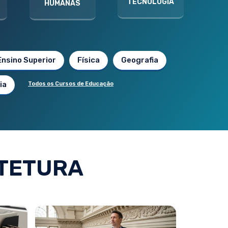
TECNOLOGIA
HUMANAS
Ensino Superior
Física
Geografia
ia
Todos os Cursos de Educação
TETURA