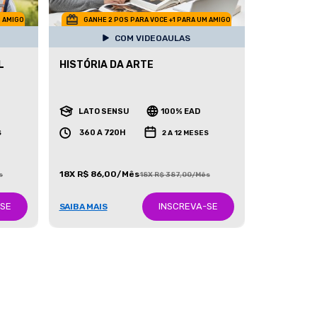
M AMIGO
GANHE 2 POS PARA VOCE +1 PARA UM AMIGO
COM VIDEOAULAS
L
HISTÓRIA DA ARTE
LATO SENSU
100% EAD
360 A 720H
S
2 A 12 MESES
18X R$ 86,00/Mês
s
18X R$ 387,00/Mês
-SE
INSCREVA-SE
SAIBA MAIS