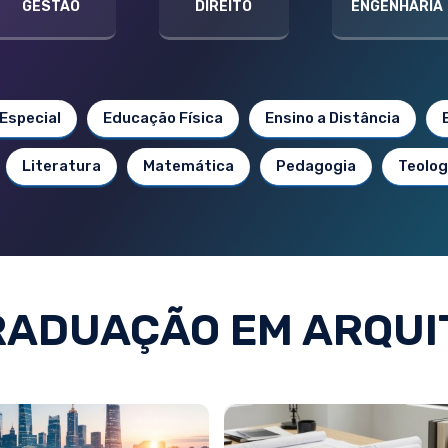
GESTÃO
DIREITO
ENGENHARIA
Especial
Educação Física
Ensino a Distância
Literatura
Matemática
Pedagogia
Teolog
RADUAÇÃO EM ARQUI