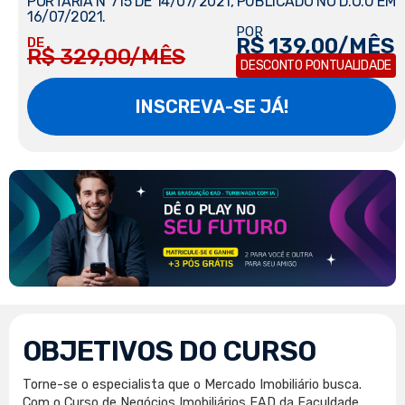
PORTARIA Nº715 DE 14/07/2021, PUBLICADO NO D.O.U EM
16/07/2021.
POR
R$ 139,00/MÊS
DE
R$ 329,00/MÊS
DESCONTO PONTUALIDADE
INSCREVA-SE JÁ!
OBJETIVOS DO CURSO
Torne-se o especialista que o Mercado Imobiliário busca.
Com o Curso de Negócios Imobiliários EAD da Faculdade