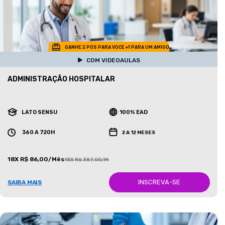
GANHE 2 POS PARA VOCE +1 PARA UM AMIGO
COM VIDEOAULAS
ADMINISTRAÇÃO HOSPITALAR
LATO SENSU
100% EAD
360 A 720H
2 A 12 MESES
18X R$ 86,00/Mês
18X R$ 387,00/Mês
INSCREVA-SE
SAIBA MAIS