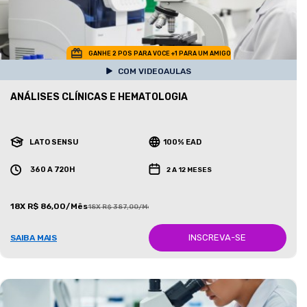
GANHE 2 POS PARA VOCE +1 PARA UM AMIGO
COM VIDEOAULAS
ANÁLISES CLÍNICAS E HEMATOLOGIA
LATO SENSU
100% EAD
360 A 720H
2 A 12 MESES
18X R$ 86,00/Mês
18X R$ 387,00/Mês
INSCREVA-SE
SAIBA MAIS