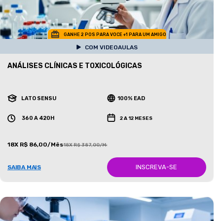
GANHE 2 POS PARA VOCE +1 PARA UM AMIGO
COM VIDEOAULAS
ANÁLISES CLÍNICAS E TOXICOLÓGICAS
LATO SENSU
100% EAD
360 A 420H
2 A 12 MESES
18X R$ 86,00/Mês
18X R$ 387,00/Mês
INSCREVA-SE
SAIBA MAIS