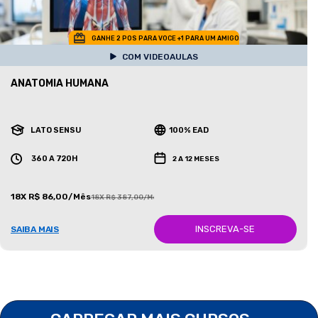
GANHE 2 POS PARA VOCE +1 PARA UM AMIGO
COM VIDEOAULAS
ANATOMIA HUMANA
LATO SENSU
100% EAD
360 A 720H
2 A 12 MESES
18X R$ 86,00/Mês
18X R$ 387,00/Mês
INSCREVA-SE
SAIBA MAIS