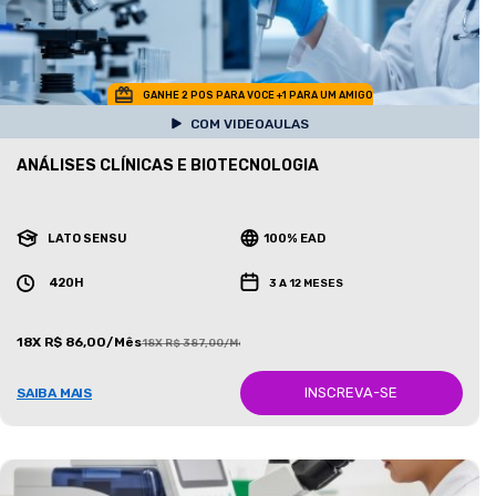
GANHE 2 POS PARA VOCE +1 PARA UM AMIGO
COM VIDEOAULAS
ANÁLISES CLÍNICAS E BIOTECNOLOGIA
LATO SENSU
100% EAD
420H
3 A 12 MESES
18X R$ 86,00/Mês
18X R$ 387,00/Mês
INSCREVA-SE
SAIBA MAIS