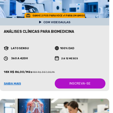
GANHE 2 POS PARA VOCE +1 PARA UM AMIGO
COM VIDEOAULAS
ANÁLISES CLÍNICAS PARA BIOMEDICINA
LATO SENSU
100% EAD
360 A 420H
2 A 12 MESES
18X R$ 86,00/Mês
18X R$ 387,00/Mês
INSCREVA-SE
SAIBA MAIS