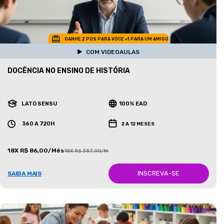
GANHE 2 POS PARA VOCE +1 PARA UM AMIGO
COM VIDEOAULAS
DOCÊNCIA NO ENSINO DE HISTÓRIA
LATO SENSU
100% EAD
360 A 720H
2 A 12 MESES
18X R$ 86,00/Mês
18X R$ 387,00/Mês
INSCREVA-SE
SAIBA MAIS