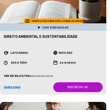
GANHE 2 POS PARA VOCE +1 PARA UM AMIGO
COM VIDEOAULAS
DIREITO AMBIENTAL E SUSTENTABILIDADE
LATO SENSU
100% EAD
360 A 720H
2 A 12 MESES
18X R$ 86,00/Mês
18X R$ 387,00/Mês
INSCREVA-SE
SAIBA MAIS