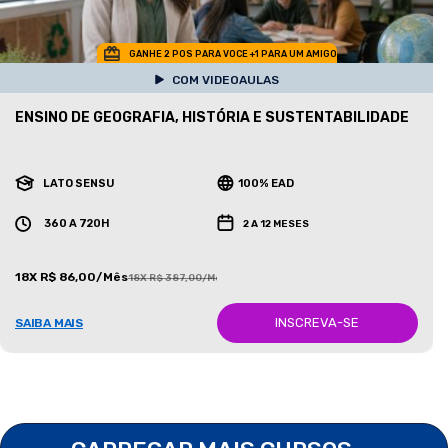
GANHE 2 POS PARA VOCE +1 PARA UM AMIGO
COM VIDEOAULAS
ENSINO DE GEOGRAFIA, HISTÓRIA E SUSTENTABILIDADE
LATO SENSU
100% EAD
360 A 720H
2 A 12 MESES
18X R$ 86,00/Mês
18X R$ 387,00/Mês
INSCREVA-SE
SAIBA MAIS