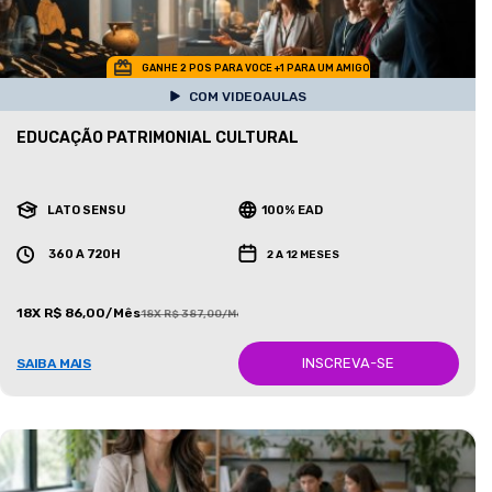
GANHE 2 POS PARA VOCE +1 PARA UM AMIGO
COM VIDEOAULAS
EDUCAÇÃO PATRIMONIAL CULTURAL
LATO SENSU
100% EAD
360 A 720H
2 A 12 MESES
18X R$ 86,00/Mês
18X R$ 387,00/Mês
INSCREVA-SE
SAIBA MAIS