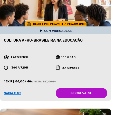
GANHE 2 POS PARA VOCE +1 PARA UM AMIGO
COM VIDEOAULAS
CULTURA AFRO-BRASILEIRA NA EDUCAÇÃO
LATO SENSU
100% EAD
360 A 720H
2 A 12 MESES
18X R$ 86,00/Mês
18X R$ 387,00/Mês
INSCREVA-SE
SAIBA MAIS