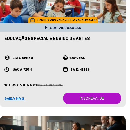
GANHE 2 POS PARA VOCE +1 PARA UM AMIGO
COM VIDEOAULAS
EDUCAÇÃO ESPECIAL E ENSINO DE ARTES
LATO SENSU
100% EAD
360 A 720H
2 A 12 MESES
18X R$ 86,00/Mês
18X R$ 387,00/Mês
INSCREVA-SE
SAIBA MAIS