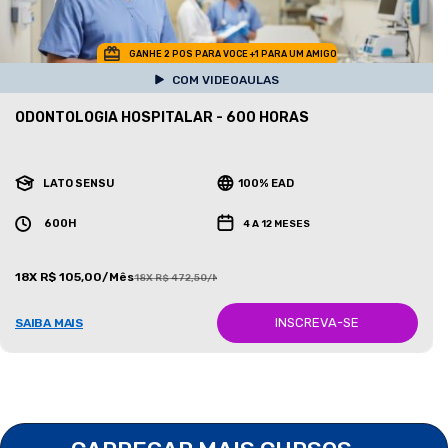
GANHE 2 POS PARA VOCE +1 PARA UM AMIGO
COM VIDEOAULAS
ODONTOLOGIA HOSPITALAR - 600 HORAS
LATO SENSU
100% EAD
600H
4 A 12 MESES
18X R$ 105,00/Mês
18X R$ 472,50/Mês
INSCREVA-SE
SAIBA MAIS