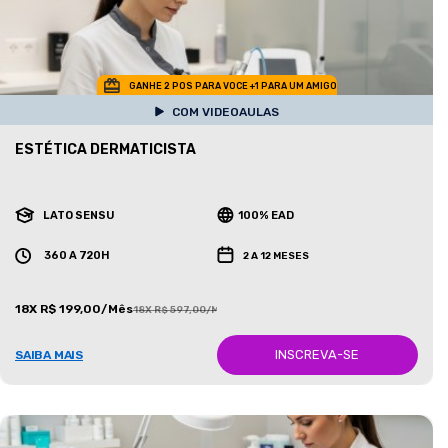
GANHE 2 POS PARA VOCE +1 PARA UM AMIGO
COM VIDEOAULAS
ESTÉTICA DERMATICISTA
LATO SENSU
100% EAD
360 A 720H
2 A 12 MESES
18X R$ 199,00/Mês
18X R$ 597,00/Mês
INSCREVA-SE
SAIBA MAIS