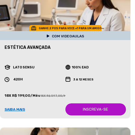
GANHE 2 POS PARA VOCE +1 PARA UM AMIGO
COM VIDEOAULAS
ESTÉTICA AVANÇADA
LATO SENSU
100% EAD
420H
3 A 12 MESES
18X R$ 199,00/Mês
18X R$ 597,00/Mês
INSCREVA-SE
SAIBA MAIS