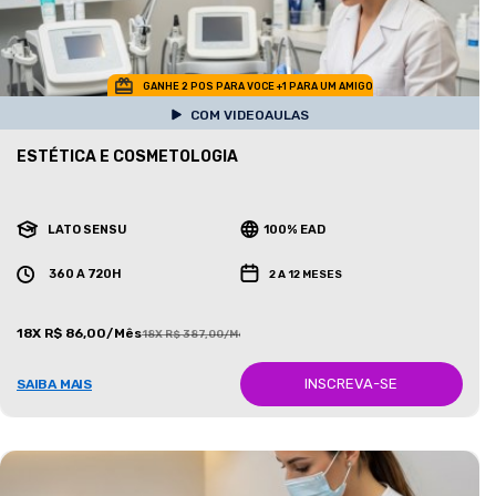
GANHE 2 POS PARA VOCE +1 PARA UM AMIGO
COM VIDEOAULAS
ESTÉTICA E COSMETOLOGIA
LATO SENSU
100% EAD
360 A 720H
2 A 12 MESES
18X R$ 86,00/Mês
18X R$ 387,00/Mês
INSCREVA-SE
SAIBA MAIS