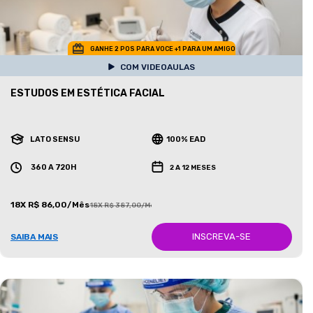
GANHE 2 POS PARA VOCE +1 PARA UM AMIGO
COM VIDEOAULAS
ESTUDOS EM ESTÉTICA FACIAL
LATO SENSU
100% EAD
360 A 720H
2 A 12 MESES
18X R$ 86,00/Mês
18X R$ 387,00/Mês
INSCREVA-SE
SAIBA MAIS