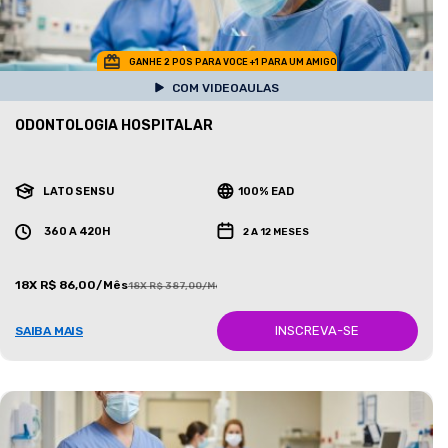
GANHE 2 POS PARA VOCE +1 PARA UM AMIGO
COM VIDEOAULAS
ODONTOLOGIA HOSPITALAR
LATO SENSU
100% EAD
360 A 420H
2 A 12 MESES
18X R$ 86,00/Mês
18X R$ 387,00/Mês
INSCREVA-SE
SAIBA MAIS