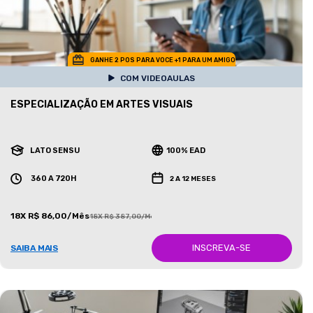
GANHE 2 POS PARA VOCE +1 PARA UM AMIGO
COM VIDEOAULAS
ESPECIALIZAÇÃO EM ARTES VISUAIS
LATO SENSU
100% EAD
360 A 720H
2 A 12 MESES
18X R$ 86,00/Mês
18X R$ 387,00/Mês
INSCREVA-SE
SAIBA MAIS