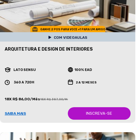
GANHE 2 POS PARA VOCE +1 PARA UM AMIGO
COM VIDEOAULAS
ARQUITETURA E DESIGN DE INTERIORES
LATO SENSU
100% EAD
360 A 720H
2 A 12 MESES
18X R$ 86,00/Mês
18X R$ 387,00/Mês
INSCREVA-SE
SAIBA MAIS