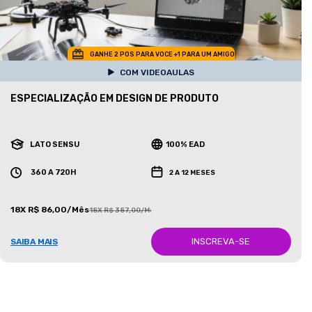
GANHE 2 POS PARA VOCE +1 PARA UM AMIGO
COM VIDEOAULAS
ESPECIALIZAÇÃO EM DESIGN DE PRODUTO
LATO SENSU
100% EAD
360 A 720H
2 A 12 MESES
18X R$ 86,00/Mês
18X R$ 387,00/Mês
INSCREVA-SE
SAIBA MAIS